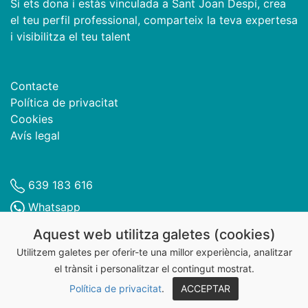
Si ets dona i estàs vinculada a Sant Joan Despí, crea
el teu perfil professional, comparteix la teva expertesa
i visibilitza el teu talent
Contacte
Política de privacitat
Cookies
Avís legal
639 183 616
Whatsapp
Dones Despí
Aquest web utilitza galetes (cookies)
@donesdespi
Utilitzem galetes per oferir-te una millor experiència, analitzar
el trànsit i personalitzar el contingut mostrat.
@DonesDespi
Política de privacitat
.
ACCEPTAR