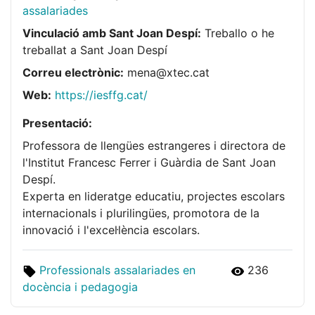
assalariades
Vinculació amb Sant Joan Despí:
Treballo o he
treballat a Sant Joan Despí
Correu electrònic:
mena@xtec.cat
Web:
https://iesffg.cat/
Presentació:
Professora de llengües estrangeres i directora de
l'Institut Francesc Ferrer i Guàrdia de Sant Joan
Despí.
Experta en lideratge educatiu, projectes escolars
internacionals i plurilingües, promotora de la
innovació i l'excel·lència escolars.
Professionals assalariades en
236
docència i pedagogia