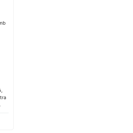
amb
ó,
tra
.