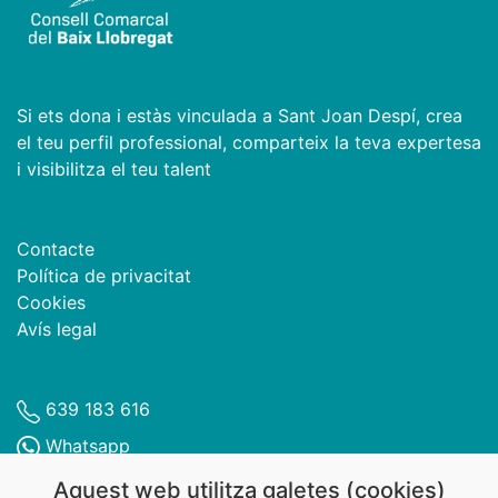
Si ets dona i estàs vinculada a Sant Joan Despí, crea
el teu perfil professional, comparteix la teva expertesa
i visibilitza el teu talent
Contacte
Política de privacitat
Cookies
Avís legal
639 183 616
Whatsapp
Dones Despí
Aquest web utilitza galetes (cookies)